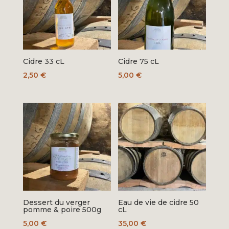
Cidre 33 cL
Cidre 75 cL
2,50
€
5,00
€
Dessert du verger
Eau de vie de cidre 50
pomme & poire 500g
cL
5,00
€
35,00
€